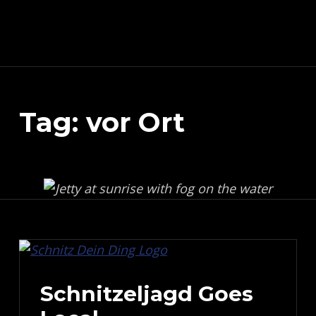
Schnitzeljagd, Photography, Dev, Quake Mapping
Tag:
vor Ort
APART FROM OTHER THINGS, RIGHT NOW THIS PAGE IS MAINLY ABOUT THE DEVELOPMENT OF MY TREASURE HUNT APP (AKA SCHNITZELJAGD AKA SCHNITZ-DEIN-DING). YOU WILL ALSO FIND SOME INFORMATION ABOUT QUAKE (THE COMPUTER GAME FROM 1996) MAPPING, PHOTOGRAPHY AND OTHER DEV RELATED STUFF.
Schnitzeljagd Goes